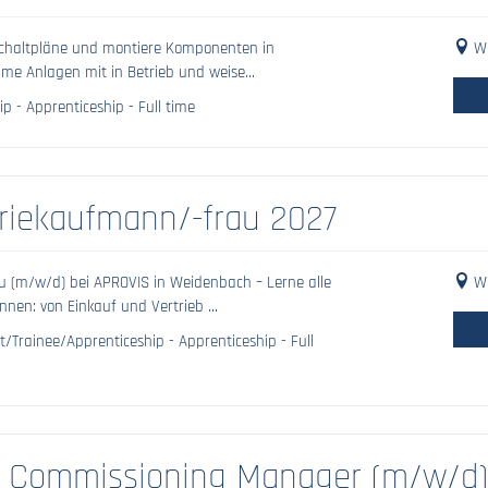
e Schaltpläne und montiere Komponenten in
We
e Anlagen mit in Betrieb und weise...
p - Apprenticeship - Full time
riekaufmann/-frau 2027
u (m/w/d) bei APROVIS in Weidenbach – Lerne alle
We
en: von Einkauf und Vertrieb ...
/Trainee/Apprenticeship - Apprenticeship - Full
/ Commissioning Manager (m/w/d)