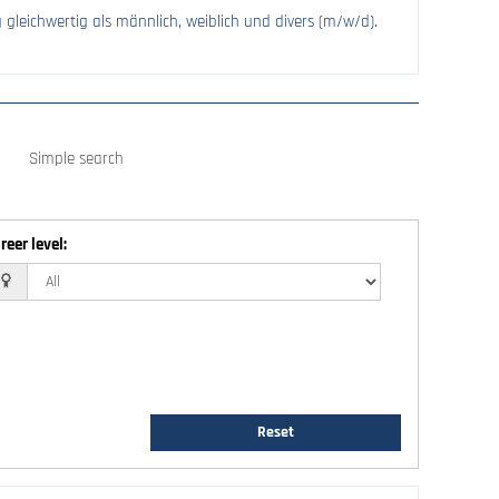
g gleichwertig als männlich, weiblich und divers (m/w/d).
Simple search
reer level
:
Reset