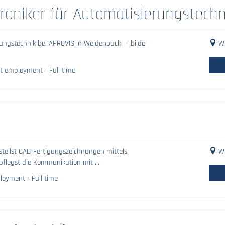
troniker für Automatisierungstechn
erungstechnik bei APROVIS in Weidenbach – bilde
We
nt employment - Full time
tellst CAD-Fertigungszeichnungen mittels
We
pflegst die Kommunikation mit ...
loyment - Full time