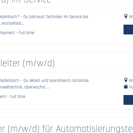
idenbach? – Du betreust Techniker im Service bei
We
erarbeitest...
loyment - Full time
leiter (m/w/d)
eidenbach – Du leitest und koordinierst nationale
We
mwelttechnik, überwachst ...
Hy
nt - Full time
er (m/w/d) für Automatisierungste