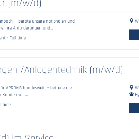
eur (m/w/d)
idenbach – berate unsere nationalen und
We
re ihre Anforderungen und...
t - Full time
ngen /Anlagentechnik (m/w/d)
für APROVIS bundesweit – betreue die
We
Kunden vor ...
Hy
l time
d) im Service