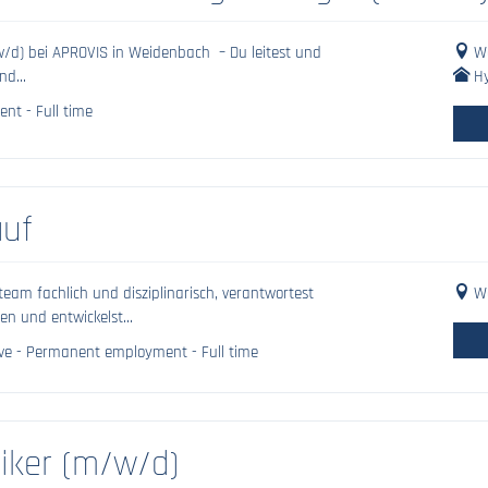
d) bei APROVIS in Weidenbach – Du leitest und
We
nd...
Hy
nt - Full time
auf
eam fachlich und disziplinarisch, verantwortest
We
n und entwickelst...
ive - Permanent employment - Full time
niker (m/w/d)